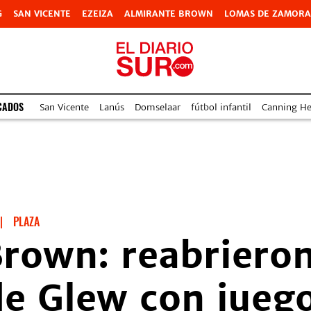
G
SAN VICENTE
EZEIZA
ALMIRANTE BROWN
LOMAS DE ZAMORA
CADOS
San Vicente
Lanús
Domselaar
fútbol infantil
Canning Hea
|
PLAZA
rown: reabrieron
e Glew con juego