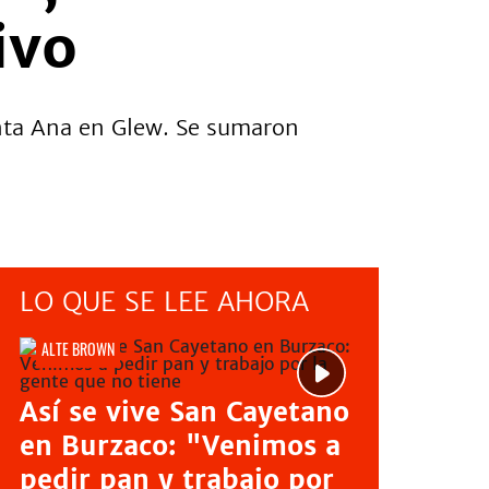
ivo
anta Ana en Glew. Se sumaron
LO QUE SE LEE AHORA
ALTE BROWN
Así se vive San Cayetano
en Burzaco: "Venimos a
pedir pan y trabajo por