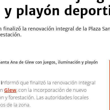
 y playón deport
 finalizó la renovación integral de la Plaza S
restación.
i
nformó que finalizó la renovación integral
en
Glew
, con la incorporación de nuevo
 y forestación. Las autoridades locales
nos de la zona.