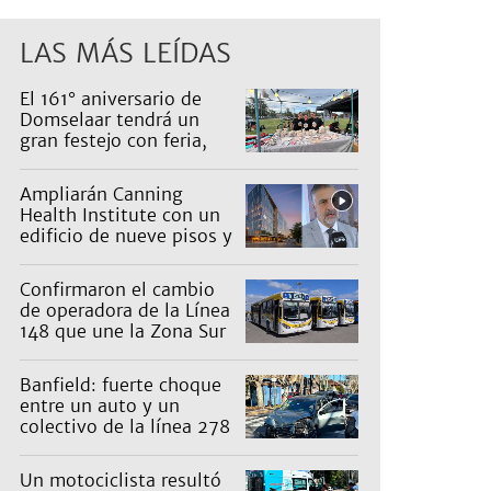
LAS MÁS LEÍDAS
El 161° aniversario de
Domselaar tendrá un
gran festejo con feria,
shows, recorridos y
propuestas para niños
Ampliarán Canning
Health Institute con un
edificio de nueve pisos y
una inversión de US$25
millones
Confirmaron el cambio
de operadora de la Línea
148 que une la Zona Sur
con Capital: cuáles son
los recorridos
Banfield: fuerte choque
entre un auto y un
colectivo de la línea 278
Un motociclista resultó