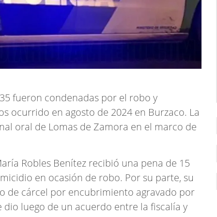
 35 fueron condenadas por el robo y
s ocurrido en agosto de 2024 en Burzaco. La
unal oral de Lomas de Zamora en el marco de
María Robles Benítez recibió una pena de 15
omicidio en ocasión de robo. Por su parte, su
ño de cárcel por encubrimiento agravado por
 dio luego de un acuerdo entre la fiscalía y