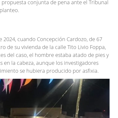
 propuesta conjunta de pena ante el Tribunal
planteo.
 de 2024, cuando Concepción Cardozo, de 67
o de su vivienda de la calle Tito Livio Foppa,
es del caso, el hombre estaba atado de pies y
 en la cabeza, aunque los investigadores
imiento se hubiera producido por asfixia.