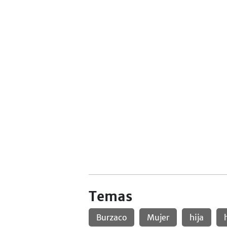
Temas
Burzaco
Mujer
hija