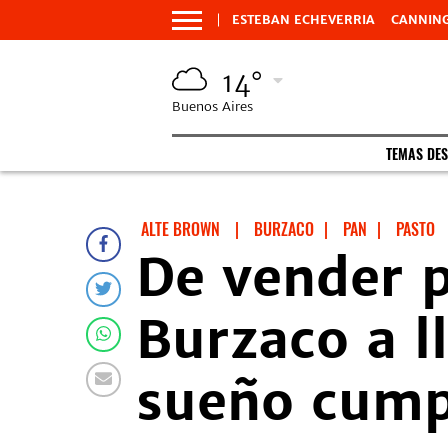
ESTEBAN ECHEVERRIA
CANNIN
14°
Buenos Aires
TEMAS DE
ALTE BROWN
|
BURZACO
|
PAN
|
PASTO
De vender p
Burzaco a l
sueño cump