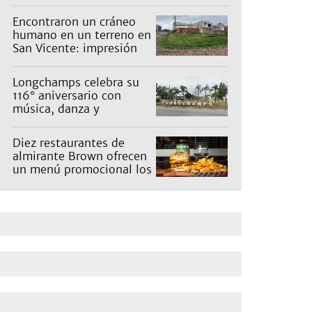
Encontraron un cráneo
humano en un terreno en
San Vicente: impresión
en un barrio
Longchamps celebra su
116° aniversario con
música, danza y
actividades para toda la
familia
Diez restaurantes de
almirante Brown ofrecen
un menú promocional los
miércoles: cuáles son y
qué precios tienen