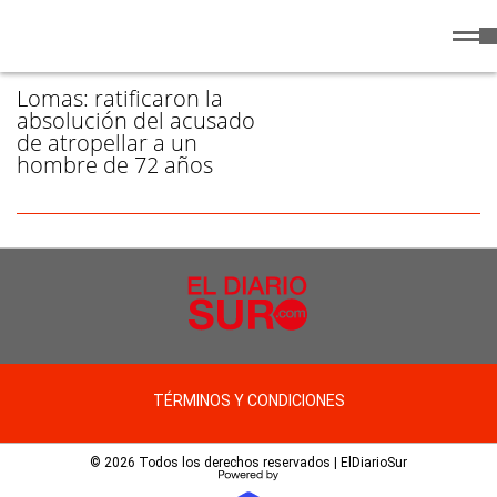
Viernes
7 de
/ ATROPELLAR - PÁGINA 1
Agosto
de 2026
Lomas: ratificaron la
absolución del acusado
de atropellar a un
hombre de 72 años
TÉRMINOS Y CONDICIONES
© 2026 Todos los derechos reservados | ElDiarioSur