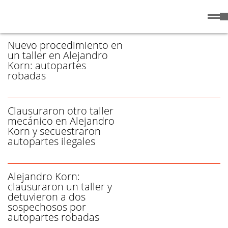
Viernes
7 de
/ AUTOPARTES - PÁGINA 2
Agosto
de 2026
Nuevo procedimiento en
un taller en Alejandro
Korn: autopartes
robadas
Clausuraron otro taller
mecánico en Alejandro
Korn y secuestraron
autopartes ilegales
Alejandro Korn:
clausuraron un taller y
detuvieron a dos
sospechosos por
autopartes robadas