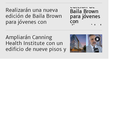
con parálisis cerebral y
viajarán a la India
Realizarán una nueva
edición de Baila Brown
para jóvenes con
discapacidad: cuándo y
dónde será
Ampliarán Canning
Health Institute con un
edificio de nueve pisos y
una inversión de US$25
millones