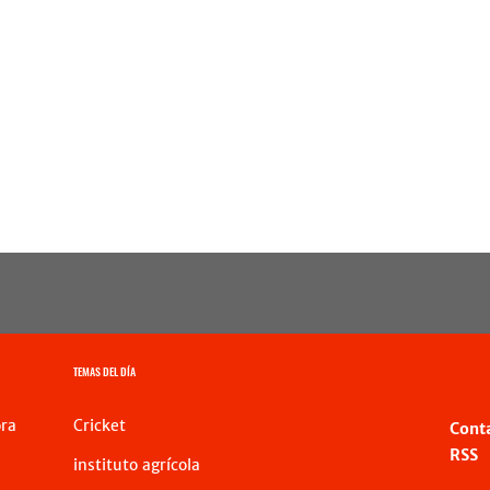
TEMAS DEL DÍA
ra
Cricket
Cont
RSS
instituto agrícola