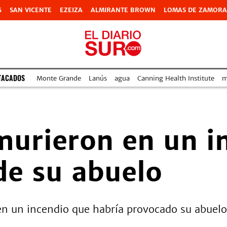
G
SAN VICENTE
EZEIZA
ALMIRANTE BROWN
LOMAS DE ZAMORA
TACADOS
Monte Grande
Lanús
agua
Canning Health Institute
m
urieron en un i
de su abuelo
en un incendio que habría provocado su abuel