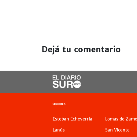
Dejá tu comentario
SECCIONES
Esteban Echeverria
Lomas de Zamo
Lanús
San Vicente