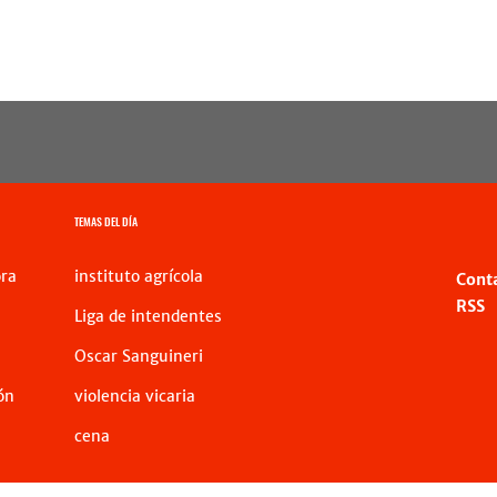
TEMAS DEL DÍA
ra
instituto agrícola
Cont
RSS
Liga de intendentes
Oscar Sanguineri
ón
violencia vicaria
cena