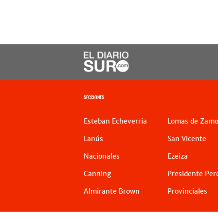
SECCIONES
Esteban Echeverria
Lomas de Zamo
Lanús
San Vicente
Nacionales
Ezeiza
Canning
Presidente Per
Almirante Brown
Provinciales