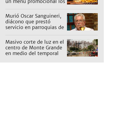
un menú promocional los
miércoles: cuáles son y
qué precios tienen
Murió Oscar Sanguineri,
diácono que prestó
servicio en parroquias de
Burzaco y Llavallol
Masivo corte de luz en el
centro de Monte Grande
en medio del temporal