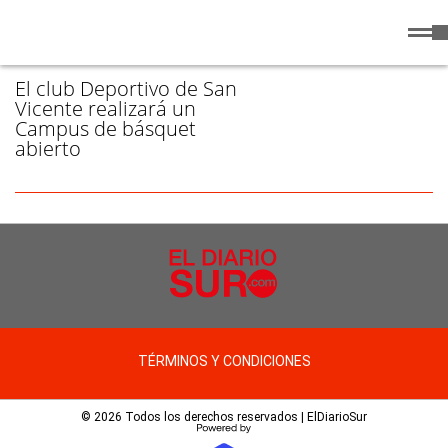
Jueves
6 de
/ CAMPUS - PÁGINA 1
Agosto
de 2026
El club Deportivo de San
Vicente realizará un
Campus de básquet
abierto
TÉRMINOS Y CONDICIONES
© 2026 Todos los derechos reservados | ElDiarioSur