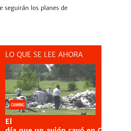
ue seguirán los planes de
LO QUE SE LEE AHORA
CANNING
El
día que un avión cayó en Canning: