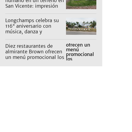
humano en un terreno en
San Vicente: impresión
en un barrio
Longchamps celebra su
116° aniversario con
música, danza y
actividades para toda la
familia
Diez restaurantes de
almirante Brown ofrecen
un menú promocional los
miércoles: cuáles son y
qué precios tienen