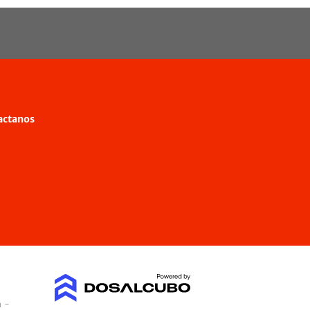
actanos
a -