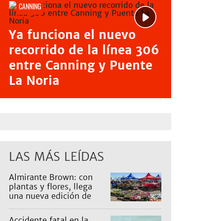
CANNING
Ya funciona el nuevo
recorrido de la línea 306
entre Canning y Puente
La Noria
LAS MÁS LEÍDAS
Almirante Brown: con
plantas y flores, llega
una nueva edición de
Expo Vivero
Accidente fatal en la