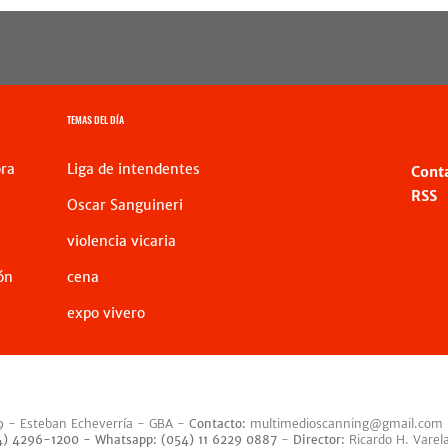
TEMAS DEL DÍA
ra
Liga de intendentes
Cont
RSS
Oscar Sanguineri
violencia vicaria
ón
cena
expo vivero
9 - Esteban Echeverría - GBA -
Contacto:
multimedioscanning@gmail.com
54) 4296-1200 -
Whatsapp: (054) 11 6229 0887
-
Director:
Ricardo H. Varel