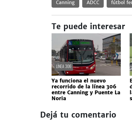
Canning
ADCC
fútbol f
Te puede interesar
LÍNEA 306
Ya funciona el nuevo
E
recorrido de la línea 306
entre Canning y Puente La
Noria
Dejá tu comentario