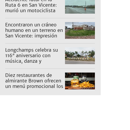
Ruta 6 en San Vicente:
murió un motociclista
Encontraron un cráneo
humano en un terreno en
San Vicente: impresión
en un barrio
Longchamps celebra su
116° aniversario con
música, danza y
actividades para toda la
familia
Diez restaurantes de
almirante Brown ofrecen
un menú promocional los
miércoles: cuáles son y
qué precios tienen