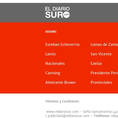
SECCIONES
Esteban Echeverria
Lomas de Zamo
Lanús
San Vicente
Nacionales
Ezeiza
Canning
Presidente Per
Almirante Brown
Provinciales
Términos y Condiciones
www.eldiariosur.com
- Sofía Santamarina 44
/
publicidad@eldiariosur.com
-
Teléfonos: (0