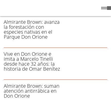
Viernes
7 de
/ DON ORIONE - PÁGINA 1
Agosto
de 2026
Almirante Brown: avanza
la forestación con
especies nativas en el
Parque Don Orione
Vive en Don Orione e
imita a Marcelo Tinelli
desde hace 32 años: la
historia de Omar Benítez
Almirante Brown: suman
atención antirrábica en
Don Orione