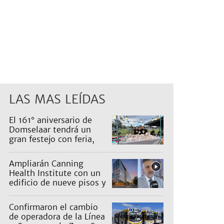
LAS MAS LEÍDAS
El 161° aniversario de
Domselaar tendrá un
gran festejo con feria,
shows, recorridos y
propuestas para niños
Ampliarán Canning
Health Institute con un
edificio de nueve pisos y
una inversión de US$25
millones
Confirmaron el cambio
de operadora de la Línea