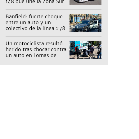
148 que une la Zona Sur
con Capital: cuáles son
los recorridos
Banfield: fuerte choque
entre un auto y un
colectivo de la línea 278
Un motociclista resultó
herido tras chocar contra
un auto en Lomas de
Zamora