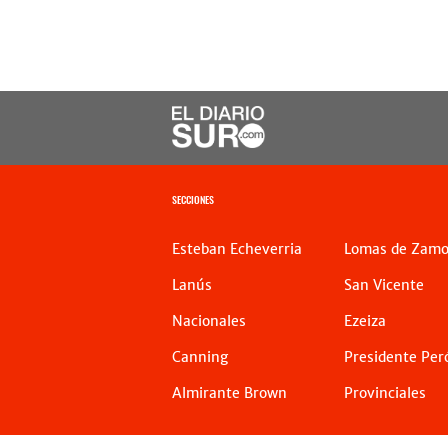
SECCIONES
Esteban Echeverria
Lomas de Zamo
Lanús
San Vicente
Nacionales
Ezeiza
Canning
Presidente Per
Almirante Brown
Provinciales