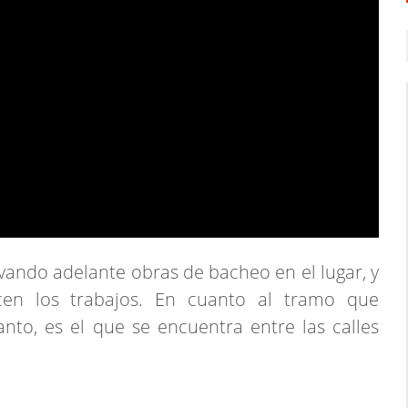
evando adelante obras de bacheo en el lugar, y
icen los trabajos. En cuanto al tramo que
to, es el que se encuentra entre las calles