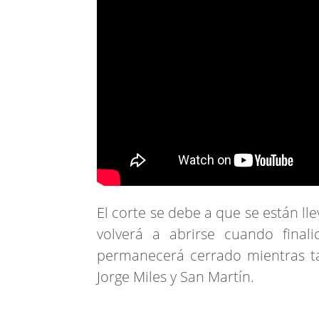
El corte se debe a que se están ll
volverá a abrirse cuando final
permanecerá cerrado mientras tan
Jorge Miles y San Martín.