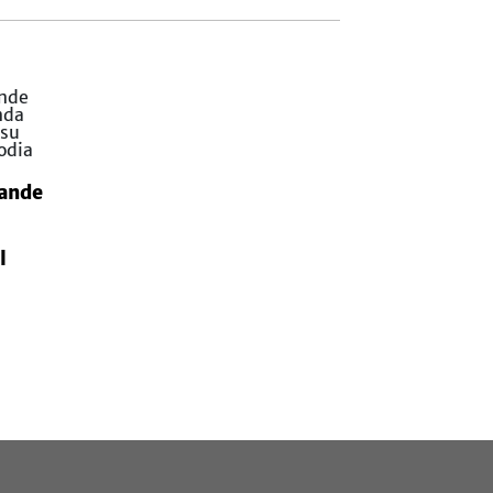
ande
l