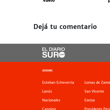
vuelo
Dejá tu comentario
SECCIONES
Esteban Echeverria
Lomas de Zamo
Lanús
San Vicente
Nacionales
Ezeiza
Canning
Presidente Per