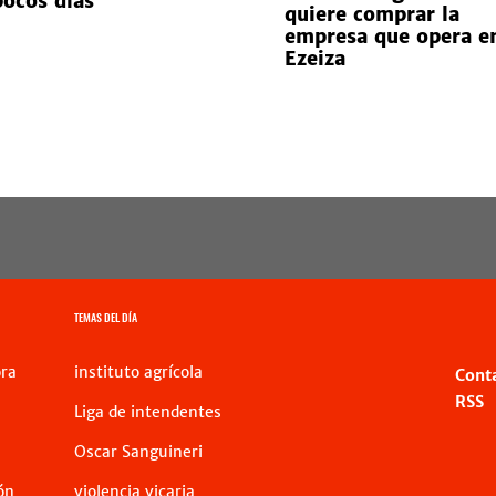
pocos días
quiere comprar la
empresa que opera e
Ezeiza
TEMAS DEL DÍA
ra
instituto agrícola
Cont
RSS
Liga de intendentes
Oscar Sanguineri
ón
violencia vicaria