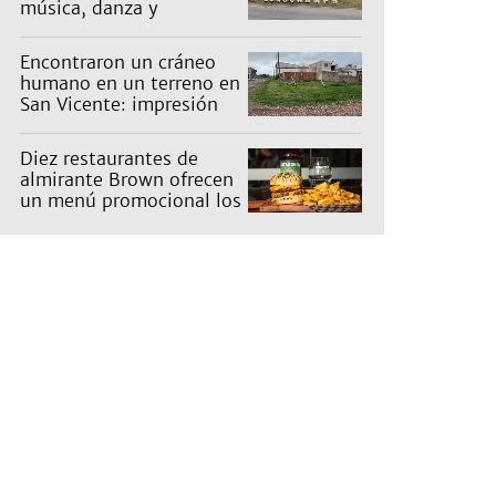
música, danza y
actividades para toda la
familia
Encontraron un cráneo
humano en un terreno en
San Vicente: impresión
en un barrio
Diez restaurantes de
almirante Brown ofrecen
un menú promocional los
miércoles: cuáles son y
qué precios tienen