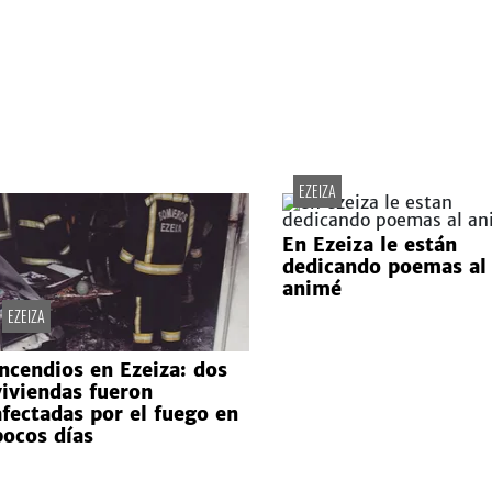
EZEIZA
En Ezeiza le están
dedicando poemas al
animé
EZEIZA
Incendios en Ezeiza: dos
viviendas fueron
afectadas por el fuego en
pocos días