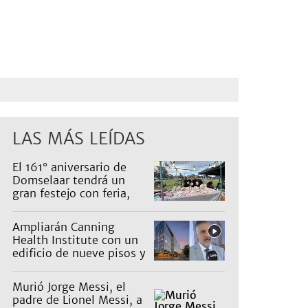
LAS MÁS LEÍDAS
El 161° aniversario de
Domselaar tendrá un
gran festejo con feria,
shows, recorridos y
propuestas para niños
Ampliarán Canning
Health Institute con un
edificio de nueve pisos y
una inversión de US$25
millones
Murió Jorge Messi, el
padre de Lionel Messi, a