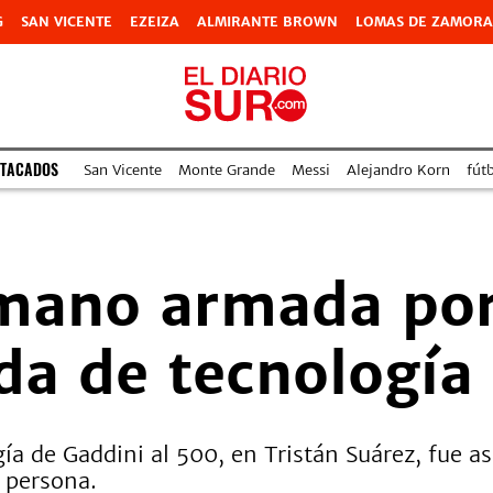
G
SAN VICENTE
EZEIZA
ALMIRANTE BROWN
LOMAS DE ZAMORA
STACADOS
San Vicente
Monte Grande
Messi
Alejandro Korn
fútb
mano armada por 
da de tecnología
ogía de Gaddini al 500, en Tristán Suárez, fue a
a persona.