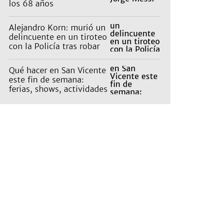
los 68 años
Alejandro Korn: murió un
delincuente en un tiroteo
con la Policía tras robar
un auto
Qué hacer en San Vicente
este fin de semana:
ferias, shows, actividades
en la naturaleza para
niños