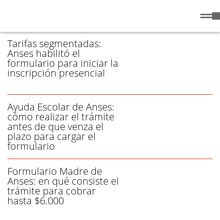
Jueves
6 de
/ FORMULARIO - PÁGINA 2
Agosto
de 2026
Tarifas segmentadas:
Anses habilitó el
formulario para iniciar la
inscripción presencial
Ayuda Escolar de Anses:
cómo realizar el trámite
antes de que venza el
plazo para cargar el
formulario
Formulario Madre de
Anses: en qué consiste el
trámite para cobrar
hasta $6.000