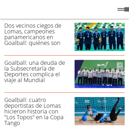
Viernes
7 de
/ GOALBALL - PÁGINA 1
Agosto
de 2026
Dos vecinos ciegos de
Lomas, campeones
panamericanos en
Goalball: quiénes son
Goalball: una deuda de
la Subsecretaría de
Deportes complica el
viaje al Mundial
Goalball: cuatro
deportistas de Lomas
hicieron historia con
"Los Topos" en la Copa
Tango