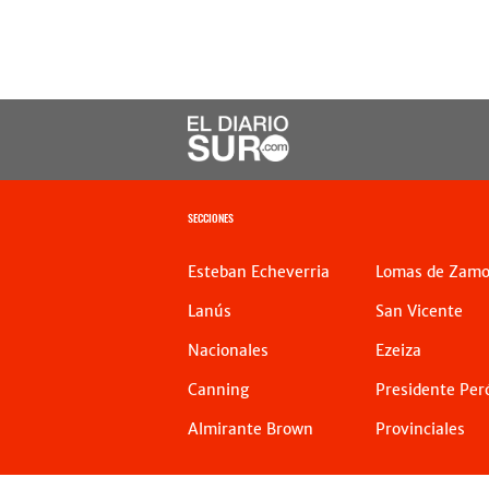
SECCIONES
Esteban Echeverria
Lomas de Zamo
Lanús
San Vicente
Nacionales
Ezeiza
Canning
Presidente Per
Almirante Brown
Provinciales