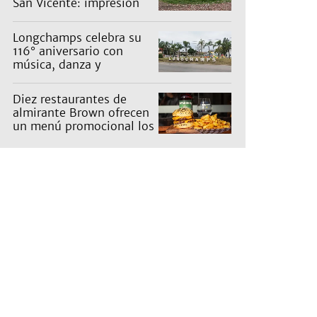
San Vicente: impresión
en un barrio
Longchamps celebra su
116° aniversario con
música, danza y
actividades para toda la
familia
Diez restaurantes de
almirante Brown ofrecen
un menú promocional los
miércoles: cuáles son y
qué precios tienen