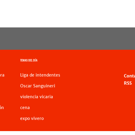
TEMAS DEL DÍA
ra
Liga de intendentes
Cont
RSS
Oscar Sanguineri
violencia vicaria
ón
cena
expo vivero