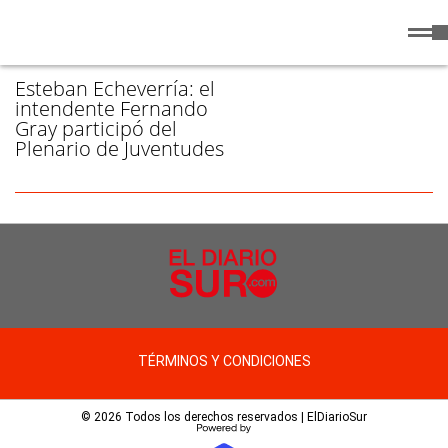
Viernes
7 de
/ JUVENTUDES - PÁGINA 1
Agosto
de 2026
Esteban Echeverría: el
intendente Fernando
Gray participó del
Plenario de Juventudes
TÉRMINOS Y CONDICIONES
© 2026 Todos los derechos reservados | ElDiarioSur