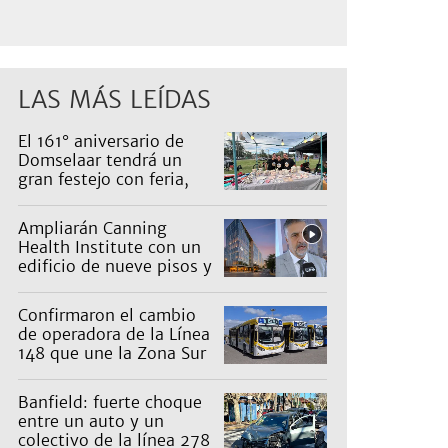
LAS MÁS LEÍDAS
El 161° aniversario de
Domselaar tendrá un
gran festejo con feria,
shows, recorridos y
propuestas para niños
Ampliarán Canning
Health Institute con un
edificio de nueve pisos y
una inversión de US$25
millones
Confirmaron el cambio
de operadora de la Línea
148 que une la Zona Sur
con Capital: cuáles son
los recorridos
Banfield: fuerte choque
entre un auto y un
colectivo de la línea 278