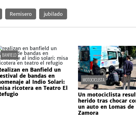
Remisero
jubilado
BANFIELD
Realizan en Banfield un
festival de bandas en
MOTOCICLISTA
homenaje al Indio Solari:
misa ricotera en Teatro El
Refugio
Un motociclista resul
herido tras chocar co
un auto en Lomas de
Zamora