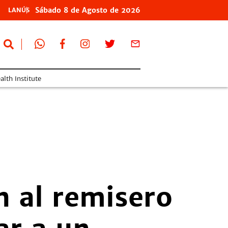
Sábado
8 de
Agosto
de 2026
LANÚS
lth Institute
n al remisero