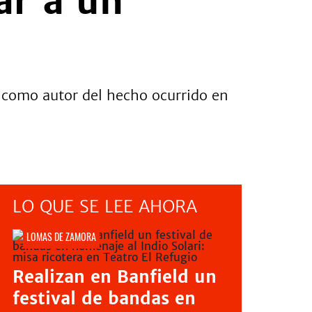
ar a un
e como autor del hecho ocurrido en
LO QUE SE LEE AHORA
LOMAS DE ZAMORA
Realizan en Banfield un
festival de bandas en