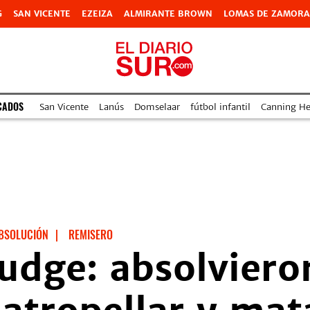
G
SAN VICENTE
EZEIZA
ALMIRANTE BROWN
LOMAS DE ZAMORA
CADOS
San Vicente
Lanús
Domselaar
fútbol infantil
Canning Hea
BSOLUCIÓN
|
REMISERO
udge: absolviero