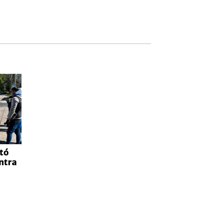
tó
ntra