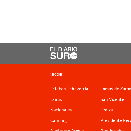
SECCIONES
Esteban Echeverria
Lomas de Zamo
Lanús
San Vicente
Nacionales
Ezeiza
Canning
Presidente Per