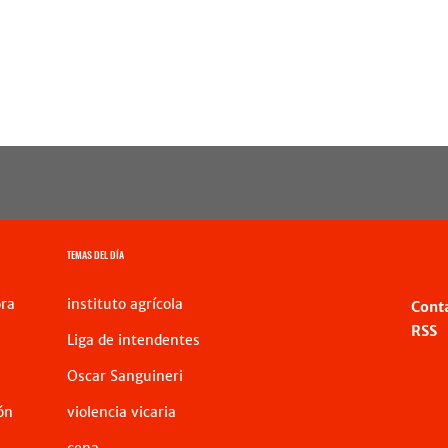
TEMAS DEL DÍA
ra
instituto agrícola
Cont
RSS
Liga de intendentes
Oscar Sanguineri
ón
violencia vicaria