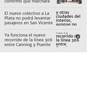
confirmó que marchará
contra la Ley de Tierras
de Milei
El nuevo colectivo a La
Plata no podrá levantar
pasajeros en San Vicente
para proteger a Platabus
Ya funciona el nuevo
recorrido de la línea 306
entre Canning y Puente
La Noria