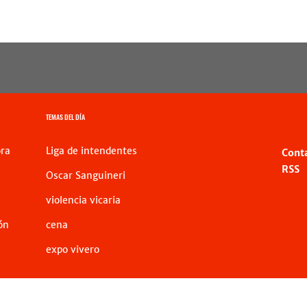
TEMAS DEL DÍA
ra
Liga de intendentes
Cont
RSS
Oscar Sanguineri
violencia vicaria
ón
cena
expo vivero