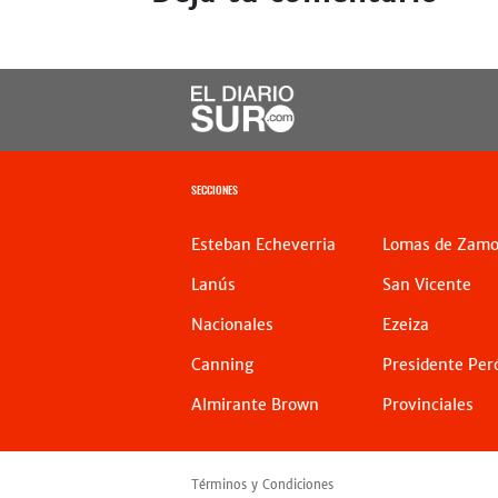
SECCIONES
Esteban Echeverria
Lomas de Zamo
Lanús
San Vicente
Nacionales
Ezeiza
Canning
Presidente Per
Almirante Brown
Provinciales
Términos y Condiciones