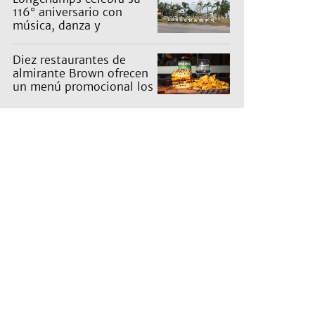
116° aniversario con
música, danza y
actividades para toda la
familia
Diez restaurantes de
almirante Brown ofrecen
un menú promocional los
miércoles: cuáles son y
qué precios tienen