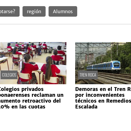
tarse?
región
Alumnos
COLEGIOS
TREN ROCA
Colegios privados
Demoras en el Tren R
bonaerenses reclaman un
por inconvenientes
aumento retroactivo del
técnicos en Remedios
30% en las cuotas
Escalada