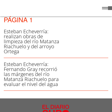
Lunes
10 de
/ RÍO MATANZA RIACHUELO -
Agosto
de 2026
PÁGINA 1
Esteban Echeverría:
realizan obras de
limpieza del río Matanza
Riachuelo y del arroyo
Ortega
Esteban Echeverría:
Fernando Gray recorrió
las márgenes del río
Matanza Riachuelo para
evaluar el nivel del agua