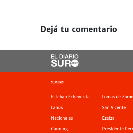
Dejá tu comentario
SECCIONES
Esteban Echeverria
Lomas de Zamo
Lanús
San Vicente
Nacionales
Ezeiza
Canning
Presidente Per