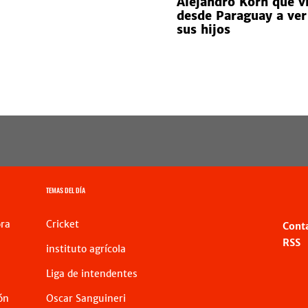
Alejandro Korn que v
desde Paraguay a ver
sus hijos
TEMAS DEL DÍA
ra
Cricket
Cont
RSS
instituto agrícola
Liga de intendentes
ón
Oscar Sanguineri