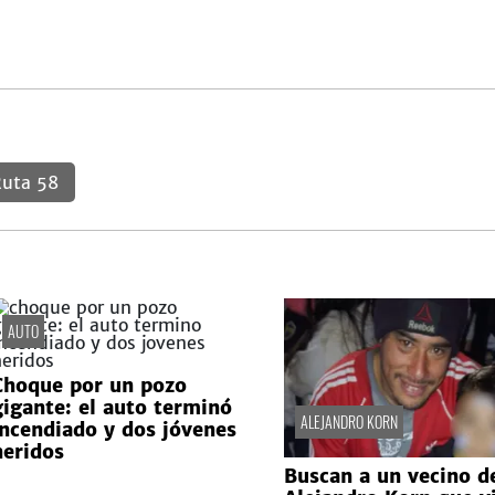
uta 58
AUTO
Choque por un pozo
gigante: el auto terminó
ALEJANDRO KORN
incendiado y dos jóvenes
heridos
Buscan a un vecino d