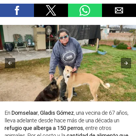
En
Domselaar
,
Gladis Gómez
, una vecina de 67 años,
lleva adelante desde hace más de una década un
refugio que alberga a 150 perros
, entre otros
animales. Por el costo y la
cantidad de alimento que