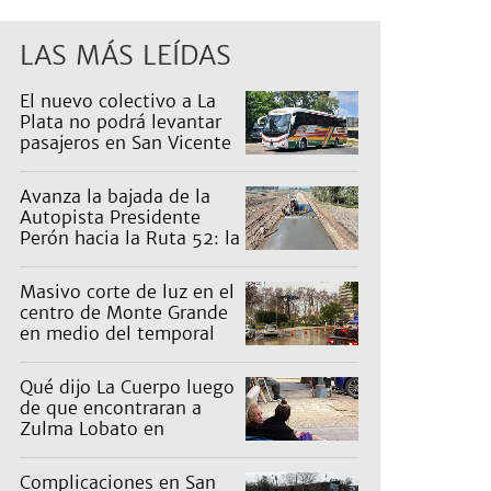
LAS MÁS LEÍDAS
El nuevo colectivo a La
Plata no podrá levantar
pasajeros en San Vicente
para proteger a Platabus
Avanza la bajada de la
Autopista Presidente
Perón hacia la Ruta 52: la
pagan los countries
Masivo corte de luz en el
centro de Monte Grande
en medio del temporal
Qué dijo La Cuerpo luego
de que encontraran a
Zulma Lobato en
situación de calle
Complicaciones en San