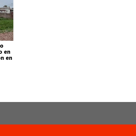
eo
o en
ón en