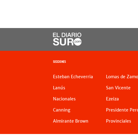
SECCIONES
Esteban Echeverria
Lomas de Zamo
Lanús
San Vicente
Nacionales
Ezeiza
Canning
Presidente Per
Almirante Brown
Provinciales