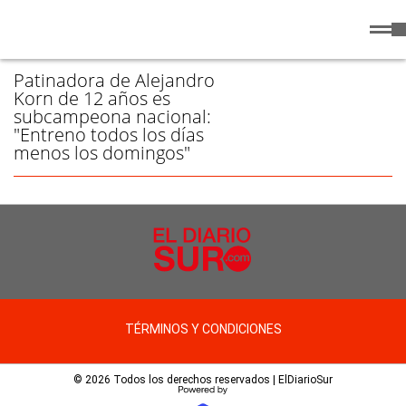
Jueves
6 de
/ SOFÍA VILLAGRA - PÁGINA 1
Agosto
de 2026
Patinadora de Alejandro
Korn de 12 años es
subcampeona nacional:
"Entreno todos los días
menos los domingos"
TÉRMINOS Y CONDICIONES
© 2026 Todos los derechos reservados | ElDiarioSur