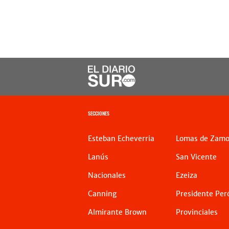
SECCIONES
Esteban Echeverria
Lomas de Zamo
Lanús
San Vicente
Nacionales
Ezeiza
Canning
Presidente Per
Almirante Brown
Provinciales