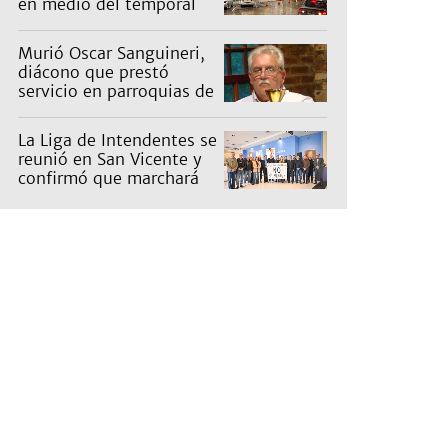
en medio del temporal
Murió Oscar Sanguineri,
diácono que prestó
servicio en parroquias de
Burzaco y Llavallol
La Liga de Intendentes se
reunió en San Vicente y
confirmó que marchará
contra la Ley de Tierras
de Milei