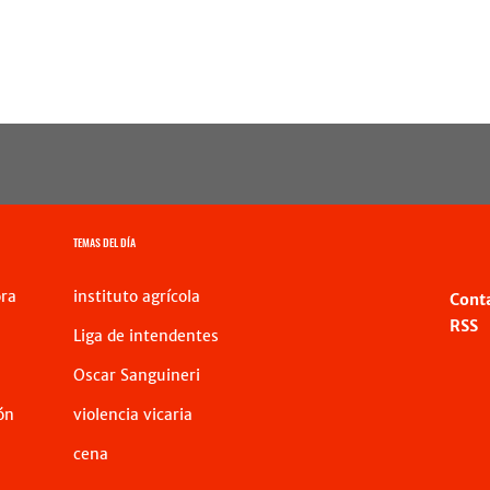
TEMAS DEL DÍA
ra
instituto agrícola
Cont
RSS
Liga de intendentes
Oscar Sanguineri
ón
violencia vicaria
cena