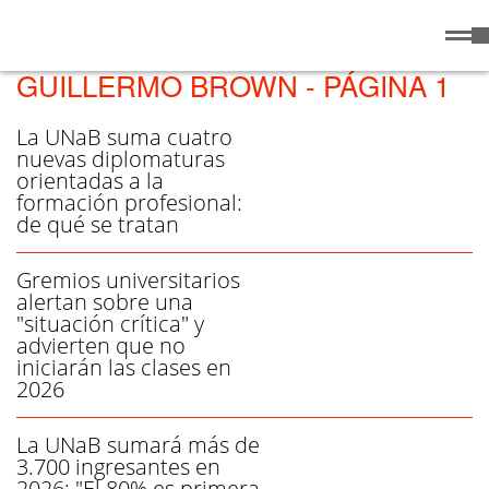
Viernes
7 de
/ UNIVERSIDAD NACIONAL
Agosto
de 2026
GUILLERMO BROWN - PÁGINA 1
La UNaB suma cuatro
nuevas diplomaturas
orientadas a la
formación profesional:
de qué se tratan
Gremios universitarios
alertan sobre una
"situación crítica" y
advierten que no
iniciarán las clases en
2026
La UNaB sumará más de
3.700 ingresantes en
2026: "El 80% es primera