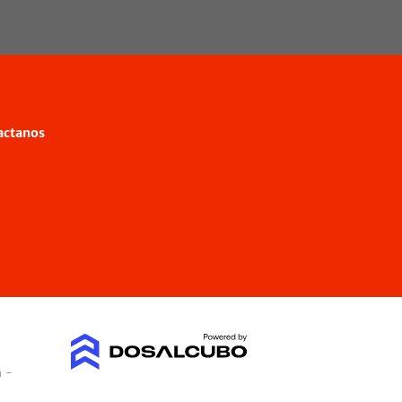
actanos
a -