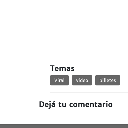
Temas
Viral
video
billetes
Dejá tu comentario