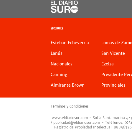
SECCIONES
Esteban Echeverria
Lomas de Zamo
Lanús
San Vicente
Nacionales
Ezeiza
Canning
Presidente Per
Almirante Brown
Provinciales
Términos y Condiciones
www.eldiariosur.com
- Sofía Santamarina 44
/
publicidad@eldiariosur.com
-
Teléfonos: (0
- Registro de Propiedad Intelectual: 88856376