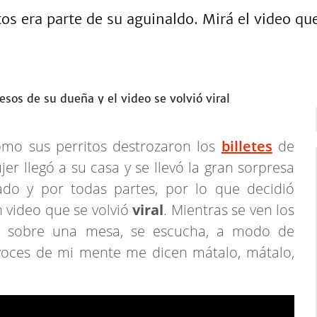
tos era parte de su aguinaldo. Mirá el video que
ómo sus perritos destrozaron los
billetes
de
er llegó a su casa y se llevó la gran sorpresa
ado y por todas partes, por lo que decidió
 video que se volvió
viral
. Mientras se ven los
os sobre una mesa, se escucha, a modo de
 voces de mi mente me dicen mátalo, mátalo,