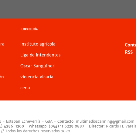
TEMAS DEL DÍA
ra
instituto agrícola
Cont
RSS
Liga de intendentes
Oscar Sanguineri
ón
violencia vicaria
cena
9 - Esteban Echeverría - GBA -
Contacto:
multimedioscanning@gmail.com
54) 4296-1200 -
Whatsapp: (054) 11 6229 0887
-
Director:
Ricardo H. Varel
 // Todos los derechos reservados 2020