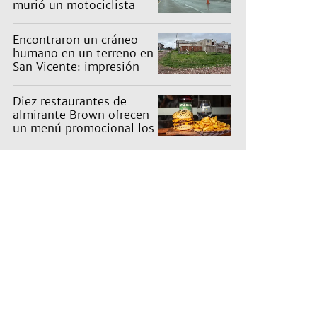
murió un motociclista
Encontraron un cráneo
humano en un terreno en
San Vicente: impresión
en un barrio
Diez restaurantes de
almirante Brown ofrecen
un menú promocional los
miércoles: cuáles son y
qué precios tienen