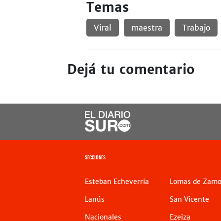
Temas
Viral
maestra
Trabajo
Dejá tu comentario
SECCIONES
Esteban Echeverria
Lomas de Zamo
Lanús
San Vicente
Nacionales
Ezeiza