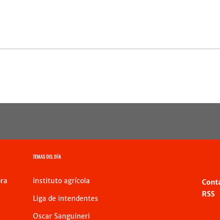
TEMAS DEL DÍA
ra
instituto agrícola
Cont
RSS
Liga de intendentes
Oscar Sanguineri