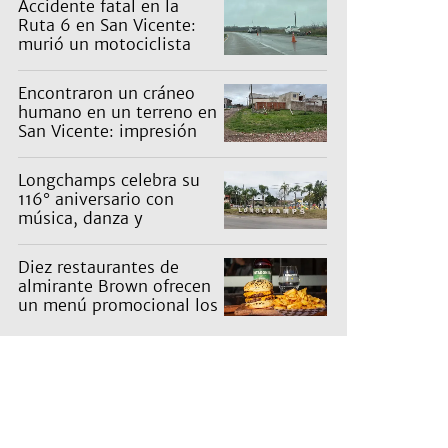
Accidente fatal en la
Ruta 6 en San Vicente:
murió un motociclista
Encontraron un cráneo
humano en un terreno en
San Vicente: impresión
en un barrio
Longchamps celebra su
116° aniversario con
música, danza y
actividades para toda la
familia
Diez restaurantes de
almirante Brown ofrecen
un menú promocional los
miércoles: cuáles son y
qué precios tienen