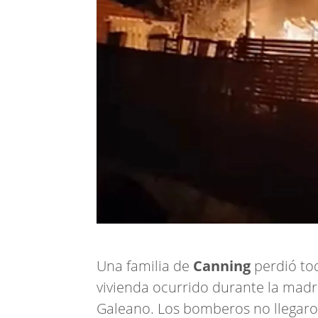
Una familia de
Canning
perdió tod
vivienda ocurrido durante la madr
Galeano. Los bomberos no llegaron