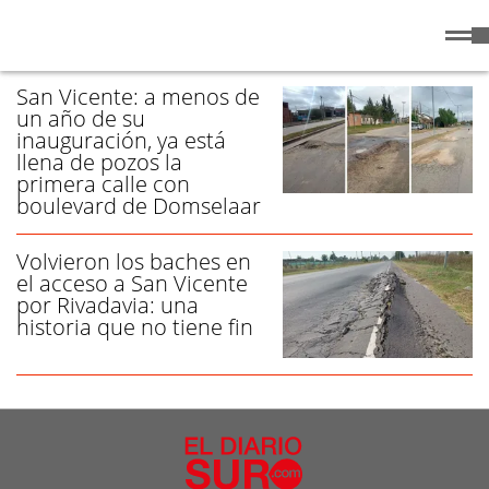
Sábado
8 de
/ BACHES - PÁGINA 1
Agosto
de 2026
San Vicente: a menos de
un año de su
inauguración, ya está
llena de pozos la
primera calle con
boulevard de Domselaar
Volvieron los baches en
el acceso a San Vicente
por Rivadavia: una
historia que no tiene fin