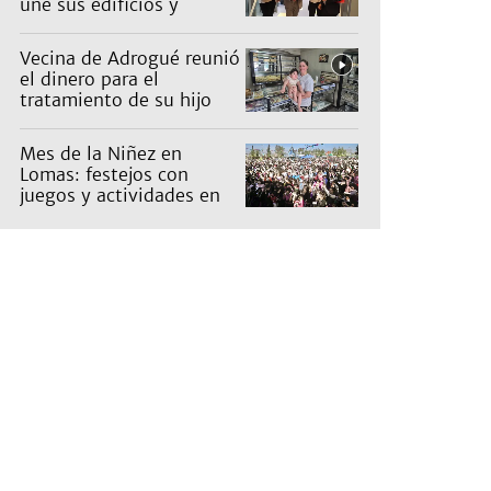
une sus edificios y
reorganiza la atención
Vecina de Adrogué reunió
el dinero para el
tratamiento de su hijo
con parálisis cerebral y
viajarán a la India
Mes de la Niñez en
Lomas: festejos con
juegos y actividades en
todos los barrios