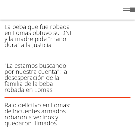
Jueves
6 de
/ BUDGE - PÁGINA 3
Agosto
de 2026
La beba que fue robada
en Lomas obtuvo su DNI
y la madre pide "mano
dura" a la Justicia
"La estamos buscando
por nuestra cuenta": la
desesperación de la
familia de la beba
robada en Lomas
Raid delictivo en Lomas:
delincuentes armados
robaron a vecinos y
quedaron filmados