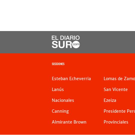
SECCIONES
Esteban Echeverria
Lomas de Zamo
Lanús
San Vicente
Nacionales
Ezeiza
Canning
Presidente Per
Almirante Brown
Provinciales