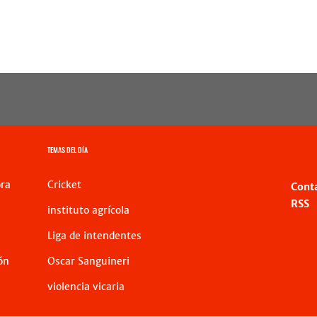
TEMAS DEL DÍA
ra
Cricket
Cont
RSS
instituto agrícola
Liga de intendentes
ón
Oscar Sanguineri
violencia vicaria