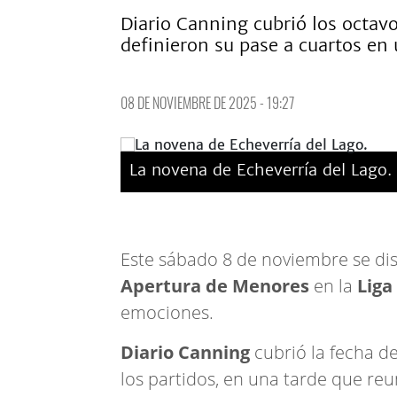
Diario Canning cubrió los octav
definieron su pase a cuartos en 
08 DE NOVIEMBRE DE 2025 - 19:27
La novena de Echeverría del Lago.
Este sábado 8 de noviembre se di
Apertura de Menores
en la
Liga
emociones.
Diario Canning
cubrió la fecha de
los partidos, en una tarde que reu