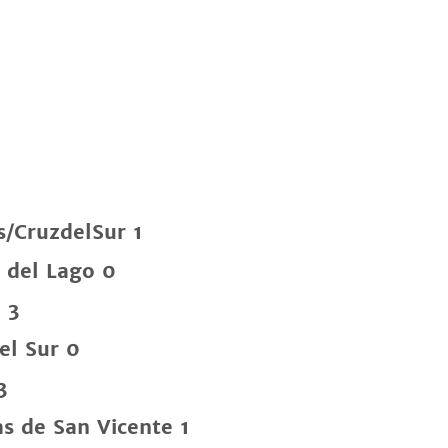
s/CruzdelSur 1
 del Lago 0
 3
el Sur 0
3
as de San Vicente 1