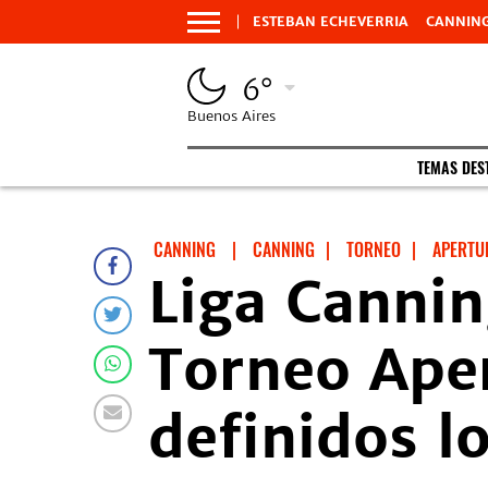
ESTEBAN ECHEVERRIA
CANNIN
6°
Buenos Aires
TEMAS DES
CANNING
|
CANNING
|
TORNEO
|
APERTU
Liga Cannin
Torneo Ape
definidos l