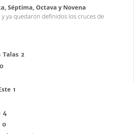
ta, Séptima, Octava y Novena
 y ya quedaron definidos los cruces de
 Talas 2
 0
Este 1
a 4
 0