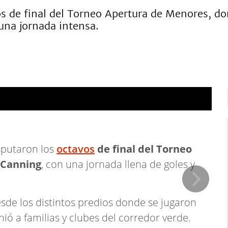
os de final del Torneo Apertura de Menores, do
una jornada intensa.
El
sputaron los
octavos
de final del Torneo
 Canning
, con una jornada llena de goles y
sde los distintos predios donde se jugaron
nió a familias y clubes del corredor verde.