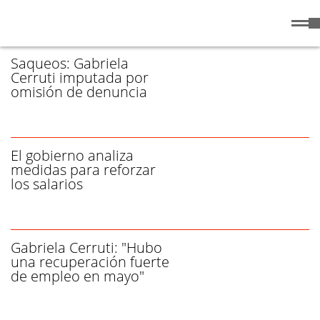
Viernes
7 de
/ CERRUTI - PÁGINA 1
Agosto
de 2026
Saqueos: Gabriela
Cerruti imputada por
omisión de denuncia
El gobierno analiza
medidas para reforzar
los salarios
Gabriela Cerruti: "Hubo
una recuperación fuerte
de empleo en mayo"