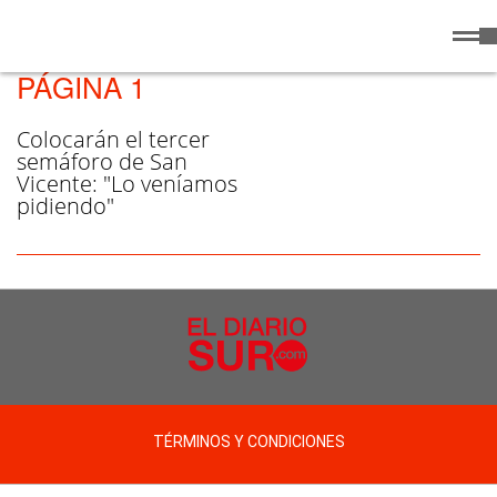
Domingo
9 de
/ ESCUELA PRIMARIA N°16 -
Agosto
de 2026
PÁGINA 1
Colocarán el tercer
semáforo de San
Vicente: "Lo veníamos
pidiendo"
TÉRMINOS Y CONDICIONES