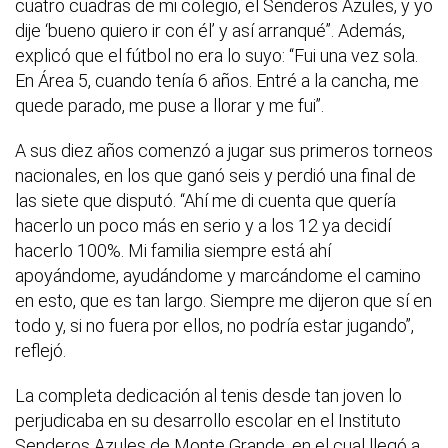
cuatro cuadras de mi colegio, el Senderos Azules, y yo
dije ‘bueno quiero ir con él’ y así arranqué”. Además,
explicó que el fútbol no era lo suyo: “Fui una vez sola.
En Área 5, cuando tenía 6 años. Entré a la cancha, me
quede parado, me puse a llorar y me fui”.
A sus diez años comenzó a jugar sus primeros torneos
nacionales, en los que ganó seis y perdió una final de
las siete que disputó. “Ahí me di cuenta que quería
hacerlo un poco más en serio y a los 12 ya decidí
hacerlo 100%. Mi familia siempre está ahí
apoyándome, ayudándome y marcándome el camino
en esto, que es tan largo. Siempre me dijeron que sí en
todo y, si no fuera por ellos, no podría estar jugando”,
reflejó.
La completa dedicación al tenis desde tan joven lo
perjudicaba en su desarrollo escolar en el Instituto
Senderos Azules de Monte Grande, en el cual llegó a