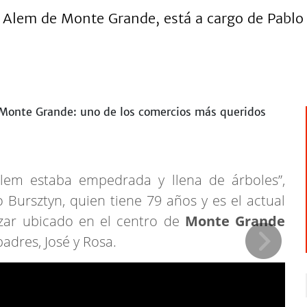
le Alem de Monte Grande, está a cargo de Pablo
em estaba empedrada y llena de árboles”,
o Bursztyn, quien tiene 79 años y es el actual
zar ubicado en el centro de
Monte Grande
adres, José y Rosa.