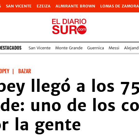
G
SAN VICENTE
EZEIZA
ALMIRANTE BROWN
LOMAS DE ZAMORA
DESTACADOS
San Vicente
Monte Grande
Guernica
Messi
Alejand
OPEY
|
BAZAR
pey llegó a los 7
de: uno de los c
r la gente