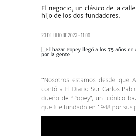
El negocio, un clásico de la cal
hijo de los dos fundadores.
23 DE JULIO DE 2023 - 11:00
“
Nosotros estamos desde que Al
contó a El Diario Sur Carlos Pabl
dueño de “Popey”, un icónico ba
que fue fundado en 1948 por sus p