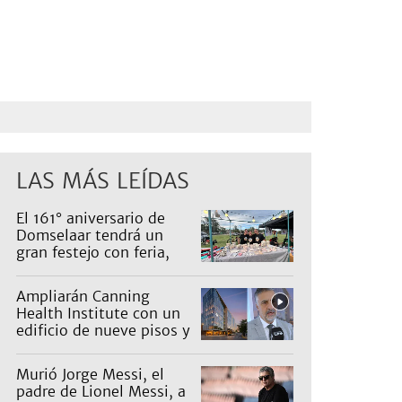
LAS MÁS LEÍDAS
El 161° aniversario de
Domselaar tendrá un
gran festejo con feria,
shows, recorridos y
propuestas para niños
Ampliarán Canning
Health Institute con un
edificio de nueve pisos y
una inversión de US$25
millones
Murió Jorge Messi, el
padre de Lionel Messi, a