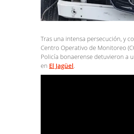
Tras una intensa persecución, y c
Centro Operativo de Monitoreo (C
Policía bonaerense detuvieron a 
en
El Jagüel
.