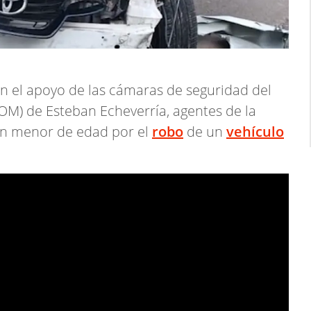
on el apoyo de las cámaras de seguridad del
OM) de Esteban Echeverría, agentes de la
un menor de edad por el
robo
de un
vehículo