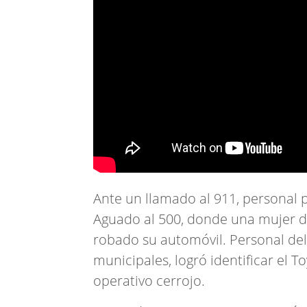
Ante un llamado al 911, personal p
Aguado al 500, donde una mujer 
robado su automóvil. Personal del
municipales, logró identificar el To
operativo cerrojo.