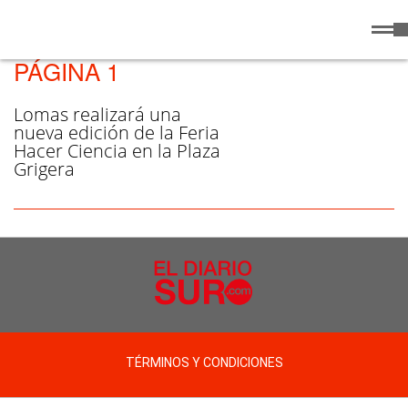
Lunes
10 de
/ FERIA HACER CIENCIA -
Agosto
de 2026
PÁGINA 1
Lomas realizará una
nueva edición de la Feria
Hacer Ciencia en la Plaza
Grigera
TÉRMINOS Y CONDICIONES