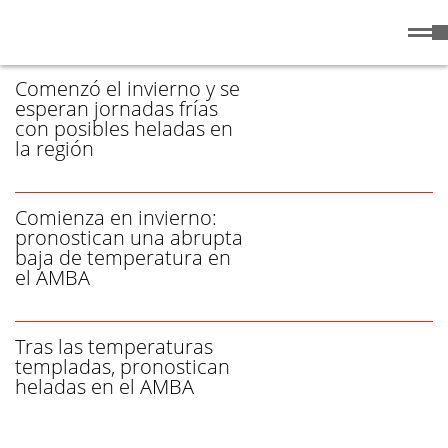
Miércoles
5 de
/ HELADAS - PÁGINA 1
Agosto
de 2026
Comenzó el invierno y se
esperan jornadas frías
con posibles heladas en
la región
Comienza en invierno:
pronostican una abrupta
baja de temperatura en
el AMBA
Tras las temperaturas
templadas, pronostican
heladas en el AMBA