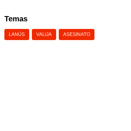
Temas
LANÚS
VALIJA
ASESINATO