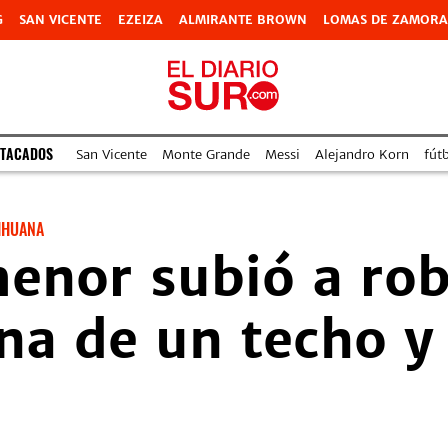
G
SAN VICENTE
EZEIZA
ALMIRANTE BROWN
LOMAS DE ZAMORA
STACADOS
San Vicente
Monte Grande
Messi
Alejandro Korn
fútb
IHUANA
enor subió a roba
na de un techo y