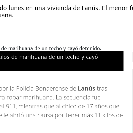
ado lunes en una vivienda de Lanús. El menor 
uana.
kilos de marihuana de un techo y cayó
por la Policía Bonaerense de
Lanús
tras
ra robar marihuana. La secuencia fue
al 911, mientras que al chico de 17 años que
e le abrió una causa por tener más 11 kilos de