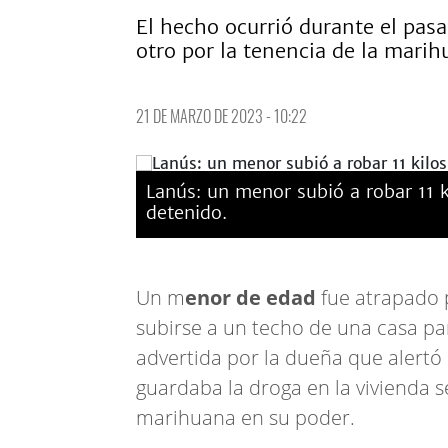
El hecho ocurrió durante el pas
otro por la tenencia de la marih
21 DE MARZO DE 2023 - 10:22
Lanús: un menor subió a robar 11 
detenido.
Un m
enor de edad
fue atrapado 
subirse a un techo de una casa pa
advertida por la dueña que alertó 
guardaba la droga en la vivienda s
marihuana en su poder.