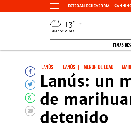
ESTEBAN ECHEVERRIA
CANNIN
13°
Buenos Aires
TEMAS DE
LANÚS
|
LANÚS
|
MENOR DE EDAD
|
MAR
Lanús: un m
de marihua
detenido