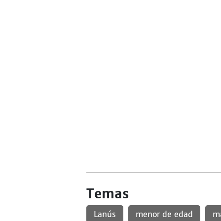
Temas
Lanús
menor de edad
m