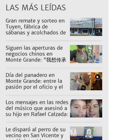
LAS MÁS LEÍDAS
Gran remate y sorteo en
Tuyen, fábrica de
sábanas y acolchados de
Luis Guillón: artículos
desde $1.000
Siguen las aperturas de
negocios chinos en
Monte Grande: "我想传承
五千年的中华文化。"
Día del panadero en
Monte Grande: entre la
pasión por el oficio y el
desafío de mantener las
ventas
Los mensajes en las redes
del músico que asesinó a
su hijo en Rafael Calzada:
"Papá te ama"
Le disparó al perro de su
vecino en San Vicente y