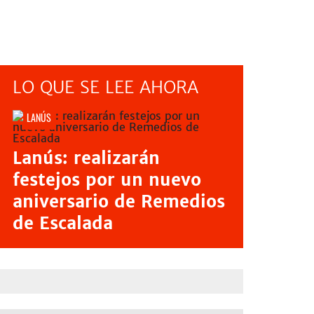
LO QUE SE LEE AHORA
LANÚS
Lanús: realizarán
festejos por un nuevo
aniversario de Remedios
de Escalada