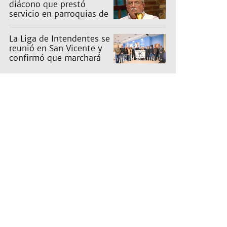
diácono que prestó
servicio en parroquias de
Burzaco y Llavallol
La Liga de Intendentes se
reunió en San Vicente y
confirmó que marchará
contra la Ley de Tierras
de Milei