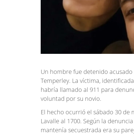
Un hombre fue detenido acusado d
Temperley. La víctima, identificad
habría llamado al 911 para denunc
voluntad por su novio.
El hecho ocurrió el sábado 30 de 
Lavalle al 1700. Según la denuncia
mantenía secuestrada era su pare