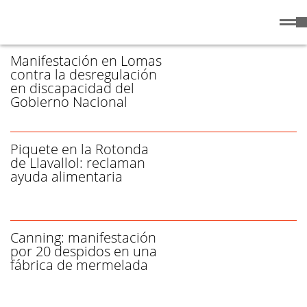
Viernes
7 de
/ MANIFESTACIÓN - PÁGINA 2
Agosto
de 2026
Manifestación en Lomas
contra la desregulación
en discapacidad del
Gobierno Nacional
Piquete en la Rotonda
de Llavallol: reclaman
ayuda alimentaria
Canning: manifestación
por 20 despidos en una
fábrica de mermelada